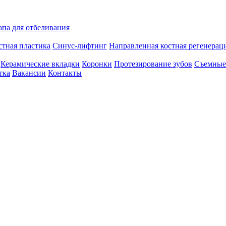
апа для отбеливания
стная пластика
Синус-лифтинг
Направленная костная регенерац
Керамические вкладки
Коронки
Протезирование зубов
Съемные
тка
Вакансии
Контакты