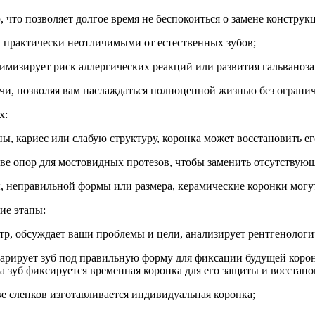
 что позволяет долгое время не беспокоиться о замене конструк
их практически неотличимыми от естественных зубов;
имизирует риск аллергических реакций или развития гальваноза 
чи, позволяя вам наслаждаться полноценной жизнью без ограни
х:
ы, кариес или слабую структуру, коронка может восстановить е
тве опор для мостовидных протезов, чтобы заменить отсутствую
ы, неправильной формы или размера, керамические коронки могу
ие этапы:
отр, обсуждает ваши проблемы и цели, анализирует рентгенолог
епарирует зуб под правильную форму для фиксации будущей коро
 зуб фиксируется временная коронка для его защиты и восстано
е слепков изготавливается индивидуальная коронка;