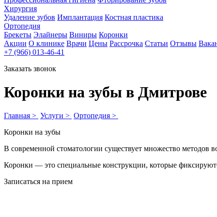
Хирургия
Удаление зубов
Имплантация
Костная пластика
Ортопедия
Брекеты
Элайнеры
Виниры
Коронки
Акции
О клинике
Врачи
Цены
Рассрочка
Статьи
Отзывы
Вака
+7 (966) 013-46-41
Заказать звонок
Коронки на зубы в Дмитрове
Главная >
Услуги >
Ортопедия >
Коронки на зубы
В современной стоматологии существует множество методов во
Коронки — это специальные конструкции, которые фиксируютс
Записаться на прием