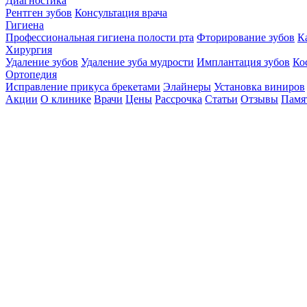
Диагностика
Рентген зубов
Консультация врача
Гигиена
Профессиональная гигиена полости рта
Фторирование зубов
К
Хирургия
Удаление зубов
Удаление зуба мудрости
Имплантация зубов
Ко
Ортопедия
Исправление прикуса брекетами
Элайнеры
Установка виниров
Акции
О клинике
Врачи
Цены
Рассрочка
Статьи
Отзывы
Памя