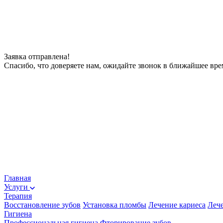
Заявка отправлена!
Спасибо, что доверяете нам, ожидайте звонок в ближайшее вре
Главная
Услуги
Терапия
Восстановление зубов
Установка пломбы
Лечение кариеса
Лече
Гигиена
Профессиональная гигиена
Фторирование зубов