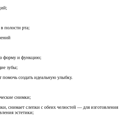
ций;
в полости рта;
чений
го форму и функцию;
щие зубы;
т помочь создать идеальную улыбку.
ические снимки;
нки, снимает слепки с обеих челюстей — для изготовления
вления эстетики;