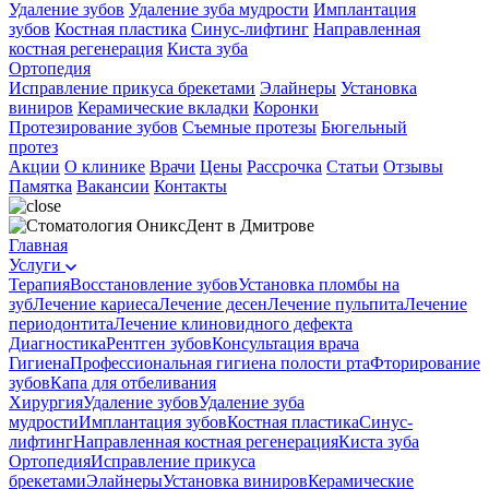
Удаление зубов
Удаление зуба мудрости
Имплантация
зубов
Костная пластика
Синус-лифтинг
Направленная
костная регенерация
Киста зуба
Ортопедия
Исправление прикуса брекетами
Элайнеры
Установка
виниров
Керамические вкладки
Коронки
Протезирование зубов
Съемные протезы
Бюгельный
протез
Акции
О клинике
Врачи
Цены
Рассрочка
Статьи
Отзывы
Памятка
Вакансии
Контакты
Главная
Услуги
Терапия
Восстановление зубов
Установка пломбы на
зуб
Лечение кариеса
Лечение десен
Лечение пульпита
Лечение
периодонтита
Лечение клиновидного дефекта
Диагностика
Рентген зубов
Консультация врача
Гигиена
Профессиональная гигиена полости рта
Фторирование
зубов
Капа для отбеливания
Хирургия
Удаление зубов
Удаление зуба
мудрости
Имплантация зубов
Костная пластика
Синус-
лифтинг
Направленная костная регенерация
Киста зуба
Ортопедия
Исправление прикуса
брекетами
Элайнеры
Установка виниров
Керамические