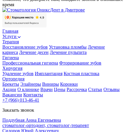
время
Главная
Услуги
Терапия
Восстановление зубов
Установка пломбы
Лечение
кариеса
Лечение десен
Лечение пульпита
Гигиена
Профессиональная гигиена
Фторирование зубов
Хирургия
Удаление зубов
Имплантация
Костная пластика
Ортопедия
Брекеты
Элайнеры
Виниры
Коронки
Акции
О клинике
Врачи
Цены
Рассрочка
Статьи
Отзывы
Вакансии
Контакты
+7 (966) 013-46-41
Заказать звонок
Поддубная Анна Евгеньевна
стоматолог-ортодонт, стоматолог-терапевт
Сидоров Юрий Алексеевич