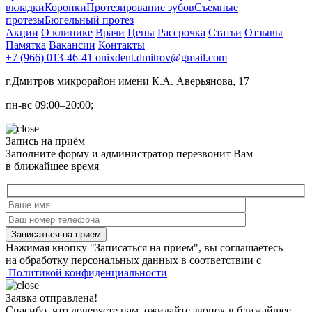
вкладки
Коронки
Протезирование зубов
Съемные
протезы
Бюгельный протез
Акции
О клинике
Врачи
Цены
Рассрочка
Статьи
Отзывы
Памятка
Вакансии
Контакты
+7 (966) 013-46-41
onixdent.dmitrov@gmail.com
г.Дмитров микрорайон имени К.А. Аверьянова, 17
пн-вс 09:00–20:00;
Запись на приём
Заполните форму и администратор перезвонит Вам
в ближайшее время
Записаться на прием
Нажимая кнопку "Записаться на прием", вы соглашаетесь
на обработку персональных данных в соответствии с
Политикой конфиденциальности
Заявка отправлена!
Спасибо, что доверяете нам, ожидайте звонок в ближайшее